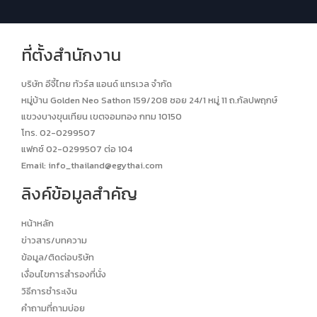
ที่ตั้งสำนักงาน
บริษัท อีจี้ไทย ทัวร์ส แอนด์ แทรเวล จำกัด
หมู่บ้าน Golden Neo Sathon 159/208 ซอย 24/1 หมู่ 11 ถ.กัลปพฤกษ์
แขวงบางขุนเทียน เขตจอมทอง กทม 10150
โทร. 02-0299507
แฟกซ์ 02-0299507 ต่อ 104
Email:
info_thailand@egythai.com
ลิงค์ข้อมูลสำคัญ
หน้าหลัก
ข่าวสาร/บทความ
ข้อมูล/ติดต่อบริษัท
เงื่อนไขการสำรองที่นั่ง
วิธีการชำระเงิน
คำถามที่ถามบ่อย