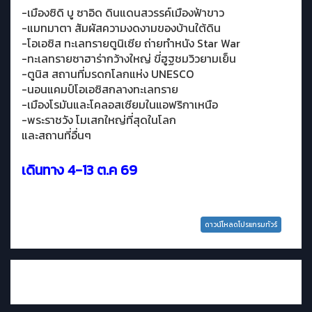
-เมืองซิดิ บู ซาอิด ดินแดนสวรรค์เมืองฟ้าขาว
-แมทมาตา สัมผัสความงดงามของบ้านใต้ดิน
-โอเอซิส ทะเลทรายตูนิเซีย ถ่ายทำหนัง Star War
-ทะเลทรายซาฮาร่ากว้างใหญ่ ขี่ฮูฐชมวิวยามเย็น
-ตูนิส สถานที่มรดกโลกแห่ง UNESCO
-นอนแคมป์โอเอซิสกลางทะเลทราย
-เมืองโรมันและโคลอสเซียมในแอฟริกาเหนือ
-พระราชวัง โมเสกใหญ่ที่สุดในโลก
และสถานที่อื่นๆ
เดินทาง 4-13 ต.ค 69
ดาวน์โหลดโปรแกรมทัวร์