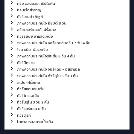
กรีซ แสนสวย ทริปในฝัน
ทริปเรือสำราญ
ทัวร์เคนย่า Big 5
ภาพความประทับใจ อียีปต์ 8 วัน
สวิตเซอร์แลนด์-ฝรั่งเศส
ทัวร์รัสซีย ล่าแสงเหนือ
ภาพความประทับใจ จอร์แดนอินดรีม 7 วัน 4 คืน
โรมาเนีย-บัลแกเรีย
ภาพความประทับใจรัสเซีย 6 วัน 4 คืน
ทัวร์อิหร่าน
ภาพความประทับใจ จอร์แดน - อิสราเอล
ภาพความประทับใจ ทัวร์ดูไบ 5 วัน 3 คืน
สเปน-ฝรั่งเศส
ทัวร์สแกนดิเนเวีย
ทัวร์โครเอเชีย
ทัวร์บรูไน 3 วัน 2 คืน
ทัวร์จอร์แดน 6 วัน
ทัวร์ตุรกี
ไบคาล ทะเลสาบน้ำแข็ง