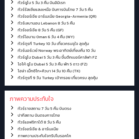
ทัวร์ดูไบ 5 วัน 3 คืน บินอิมิเรท
ทัวร์รัสเซียแสงเหนือ บินการบินไทย 7 วัน 5 คืน
ทัวร์จอร์เจีย อาร์เมเนีย Georgia-Armenia (QR)
ทัวร์เลบานอน Lebanon 8 วัน 5 คืน
ทัวร์จอร์เจีย 8 วัน 5 คืน (GF)
ทัวร์โอมาน Oman 6 วัน 4 คืน (WY)
ทัวร์ตุรกี Turkey 10 วัน เที่ยวครบจุใจ สุดคุ้ม
ทัวร์นอร์เวย์ Norway พระอาทิตย์เที่ยงคืน 10 วัน
ทัวร์ดูไบ Dubai 5 วัน 3 คืน ขึ้นตึกเบอร์คาลิฟา FZ
โอโห้ ดูไบ Dubai 5 วัน 3 คืน พัก 5 ดาว (FZ)
โฮล่า เม็กซิโก+คิวบา 14 วัน 10 คืน (TK)
ทัวร์ตุรกี 9 วัน Turkey เข้าทรอย เที่ยวครบ สุดคุ้ม
ภาพความประทับใจ
ทัวร์ราชสถาน 7 วัน 5 คืน บินตรง
ปากีสถาน บินตรงการไทย
ทัวร์แอฟริกาใต้ 8 วัน 5 คืน
ทัวร์จอร์เจีย & อาร์เมเนีย
ภาพความประทับใจทริปโมรอคโค