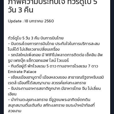
ภาพความประทับใจ ทัวร์ดูไบ 5
วัน 3 คืน
Update : 18 มกราคม 2560
ทัวร์ดูไบ 5 วัน 3 คืน บินการบินไทย
- บินตรงโดยการการบินไทย ประทับใจในการบริการสะสม
ไมล์ได้ ไม่เสียเวลาเปลี่ยนเครื่อง
- รถบัสใหม่เพิ่งถอย มี WIFIไม่พลาดการติดต่อ เช็คอิน อัพ
รูป เฟซบุ๊ค แช็ทวอทแอฟ ไลน์ ไวเบอร์
- กินดีอยู่ดี พักโรงแรม 5 ดาว ทานอาหารโรงแรม 7 ดาว
Emirate Palace
- เยือนเมืองอาบูดาบี้ เมืองหลวงของ สาธารณรัฐอาหรับเอมิ
เรตส์ เมืองที่ได้สมญานาม สวรรค์แห่งทะเลทราย
- รับประทานอาหารสชาติถูกปาก มีอาหารไทย จีน ไม่เลี่ยน
เอียน
- นำท่านตะลุยทะเลทราย ขี่อูฐชมพระอาทิตย์ตกดิน
สนุกสนานตื่นเต้นกับ สกีทะเลทราย ชมระบำหน้าท้องที่
สวยงาม