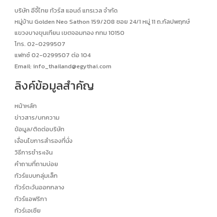
บริษัท อีจี้ไทย ทัวร์ส แอนด์ แทรเวล จำกัด
หมู่บ้าน Golden Neo Sathon 159/208 ซอย 24/1 หมู่ 11 ถ.กัลปพฤกษ์
แขวงบางขุนเทียน เขตจอมทอง กทม 10150
โทร. 02-0299507
แฟกซ์ 02-0299507 ต่อ 104
Email:
info_thailand@egythai.com
ลิงค์ข้อมูลสำคัญ
หน้าหลัก
ข่าวสาร/บทความ
ข้อมูล/ติดต่อบริษัท
เงื่อนไขการสำรองที่นั่ง
วิธีการชำระเงิน
คำถามที่ถามบ่อย
ทัวร์แบบกลุ่มเล็ก
ทัวร์ตะวันออกกลาง
ทัวร์แอฟริกา
ทัวร์เอเซีย