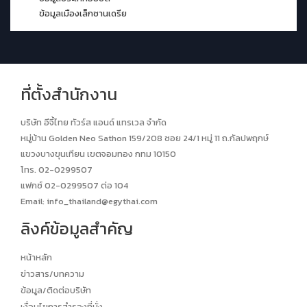
ข้อมูลเมืองเล็กซานเดรีย
ที่ตั้งสำนักงาน
บริษัท อีจี้ไทย ทัวร์ส แอนด์ แทรเวล จำกัด
หมู่บ้าน Golden Neo Sathon 159/208 ซอย 24/1 หมู่ 11 ถ.กัลปพฤกษ์
แขวงบางขุนเทียน เขตจอมทอง กทม 10150
โทร. 02-0299507
แฟกซ์ 02-0299507 ต่อ 104
Email:
info_thailand@egythai.com
ลิงค์ข้อมูลสำคัญ
หน้าหลัก
ข่าวสาร/บทความ
ข้อมูล/ติดต่อบริษัท
เงื่อนไขการสำรองที่นั่ง