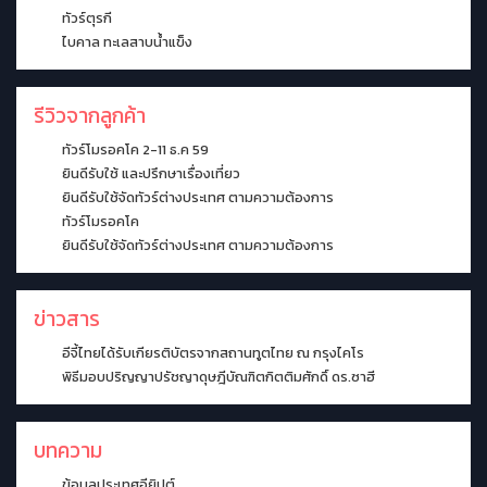
ทัวร์ตุรกี
ไบคาล ทะเลสาบน้ำแข็ง
รีวิวจากลูกค้า
ทัวร์โมรอคโค 2-11 ธ.ค 59
ยินดีรับใช้ และปรึกษาเรื่องเที่ยว
ยินดีรับใช้จัดทัวร์ต่างประเทศ ตามความต้องการ
ทัวร์โมรอคโค
ยินดีรับใช้จัดทัวร์ต่างประเทศ ตามความต้องการ
ข่าวสาร
อีจี้ไทยได้รับเกียรติบัตรจากสถานทูตไทย ณ กรุงไคโร
พิธีมอบปริญญาปรัชญาดุษฎีบัณฑิตกิตติมศักดิ์ ดร.ซาฮี
บทความ
ข้อมูลประเทศอียิปต์