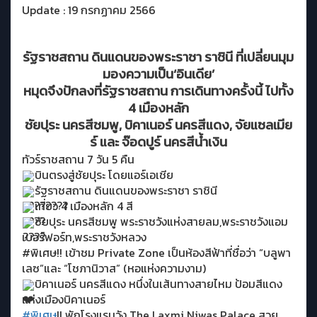
Update : 19 กรกฏาคม 2566
รัฐรา
ชสถาน
ดินแดนของพระราชา
ราชินี
ที่เปลี่ยนมุม
มองความเป็น
‘อินเดีย’
หมุดจึงปักลงที่รัฐราชสถาน การเดินทางครั้งนี้ ไปทั้ง
4 เมืองหลัก
ชัยปุระ นครสีชมพู
,
บิคาเนอร์ นครสีแดง
,
จัยแซลเมีย
ร์
และ
จ๊อดปูร์ นครสีน้ำเงิน
ทัวร์ราชสถาน 7 วัน 5 คืน
บินตรงสู่ชัยปุระ โดยแอร์เอเชีย
รัฐราชสถาน ดินแดนของพระราชา ราชินี
เที่ยว 4 เมืองหลัก 4 สี
ชัยปุระ นครสีชมพู พระราชวังแห่งสายลม,พระราชวังแอม
เบอร์ฟอร์ท,พระราชวังหลวง
#พิเศษ!! เข้าชม Private Zone เป็นห้องสีฟ้าที่ชื่อว่า “บลูพา
เลซ”และ “โชภานิวาส” (หอแห่งความงาม)
บิคาเนอร์ นครสีแดง หนึ่งในเส้นทางสายไหม ป้อมสีแดง
แห่งเมืองบิคาเนอร์
#พิเศษ
!! พักโรงแรมวัง The Laxmi Niwas Palace สวย