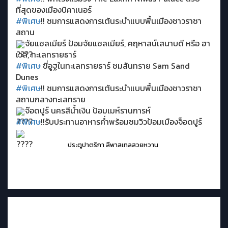
ที่สุดของเมืองบิคาเนอร์
#พิเศษ
!! ชมการแสดงการเต้นระบำแบบพื้นเมืองชาวราชา
สถาน
จัยแซลเมียร์ ป้อมจัยแซลเมียร์, คฤหาสน์เสนาบดี หรือ ฮา
เวลี, ทะเลทรายธาร์
#พิเศษ
ขี่อูฐในทะเลทรายธาร์ ชมสันทราย Sam Sand
Dunes
#พิเศษ
!! ชมการแสดงการเต้นระบำแบบพื้นเมืองชาวราชา
สถานกลางทะเลทราย
จ๊อดปูร์ นครสีน้ำเงิน ป้อมเมห์รานการห์
#พิเศษ
!!รับประทานอาหารค่ำพร้อมชมวิวป้อมเมืองจ็อดปูร์
ประตูปาตริกา สีพาสเทลสวยหวาน