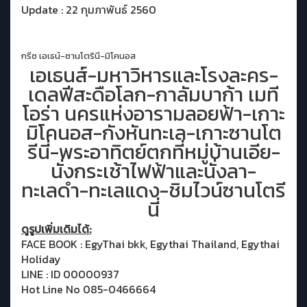
Update : 22 กุมภาพันธ์ 2560
กรีซ เอเธน์-ซานโตรินี-มิโคนอส
เอเธนส์-มหาวิหารและโรงละคร-
เดลฟีสะดือโลก-กาลัมบาก้า เมที
โอร่า นครแห่งอารามลอยฟ้า-เกาะ
มิโคนอส-กังหันทะเล-เกาะซานโต
รีนี่-พระอาทิตย์ตกที่หมู่บ้านเอีย-
นั่งกระเช้าไฟฟ้าและนั่งลา-
ทะเลดำ-ทะเลแดง-ชิมไวน์ซานโตรี
นี่
ดูรูปเพิ่มเดิมได้:
FACE BOOK : EgyThai bkk, Egythai Thailand, Egythai
Holiday
LINE : ID 00000937
Hot Line No 085-0466664