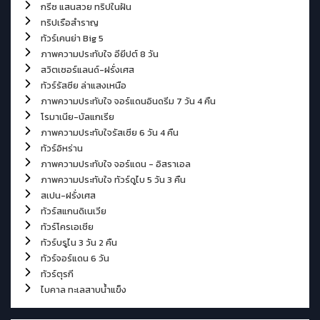
กรีซ แสนสวย ทริปในฝัน
ทริปเรือสำราญ
ทัวร์เคนย่า Big 5
ภาพความประทับใจ อียีปต์ 8 วัน
สวิตเซอร์แลนด์-ฝรั่งเศส
ทัวร์รัสซีย ล่าแสงเหนือ
ภาพความประทับใจ จอร์แดนอินดรีม 7 วัน 4 คืน
โรมาเนีย-บัลแกเรีย
ภาพความประทับใจรัสเซีย 6 วัน 4 คืน
ทัวร์อิหร่าน
ภาพความประทับใจ จอร์แดน - อิสราเอล
ภาพความประทับใจ ทัวร์ดูไบ 5 วัน 3 คืน
สเปน-ฝรั่งเศส
ทัวร์สแกนดิเนเวีย
ทัวร์โครเอเชีย
ทัวร์บรูไน 3 วัน 2 คืน
ทัวร์จอร์แดน 6 วัน
ทัวร์ตุรกี
ไบคาล ทะเลสาบน้ำแข็ง