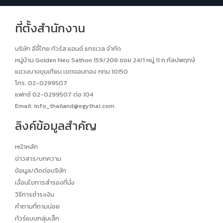
ที่ตั้งสำนักงาน
บริษัท อีจี้ไทย ทัวร์ส แอนด์ แทรเวล จำกัด
หมู่บ้าน Golden Neo Sathon 159/208 ซอย 24/1 หมู่ 11 ถ.กัลปพฤกษ์
แขวงบางขุนเทียน เขตจอมทอง กทม 10150
โทร. 02-0299507
แฟกซ์ 02-0299507 ต่อ 104
Email:
info_thailand@egythai.com
ลิงค์ข้อมูลสำคัญ
หน้าหลัก
ข่าวสาร/บทความ
ข้อมูล/ติดต่อบริษัท
เงื่อนไขการสำรองที่นั่ง
วิธีการชำระเงิน
คำถามที่ถามบ่อย
ทัวร์แบบกลุ่มเล็ก