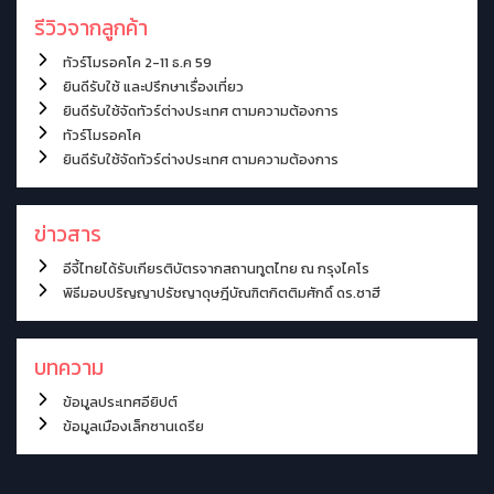
รีวิวจากลูกค้า
ทัวร์โมรอคโค 2-11 ธ.ค 59
ยินดีรับใช้ และปรึกษาเรื่องเที่ยว
ยินดีรับใช้จัดทัวร์ต่างประเทศ ตามความต้องการ
ทัวร์โมรอคโค
ยินดีรับใช้จัดทัวร์ต่างประเทศ ตามความต้องการ
ข่าวสาร
อีจี้ไทยได้รับเกียรติบัตรจากสถานทูตไทย ณ กรุงไคโร
พิธีมอบปริญญาปรัชญาดุษฎีบัณฑิตกิตติมศักดิ์ ดร.ซาฮี
บทความ
ข้อมูลประเทศอียิปต์
ข้อมูลเมืองเล็กซานเดรีย