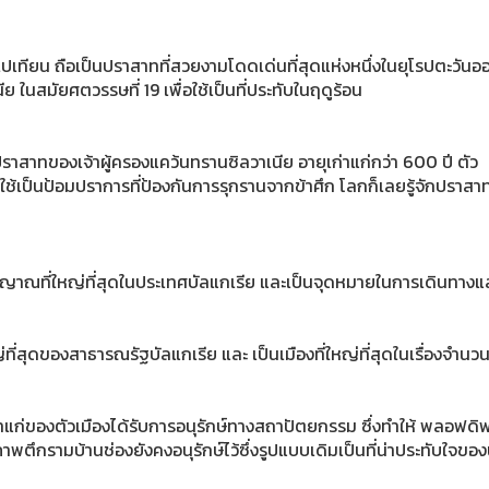
์เปเทียน ถือเป็นปราสาทที่สวยงามโดดเด่นที่สุดแห่งหนึ่งในยุโรปตะวันอ
ีย ในสมัยศตวรรษที่ 19 เพื่อใช้เป็นที่ประทับในฤดูร้อน
ปราสาทของเจ้าผู้ครองแคว้นทรานซิลวาเนีย อายุเก่าแก่กว่า 600 ปี ตัว
อใช้เป็นป้อมปราการที่ป้องกันการรุกรานจากข้าศึก โลกก็เลยรู้จักปราส
ตวิญญาณที่ใหญ่ที่สุดในประเทศบัลแกเรีย และเป็นจุดหมายในการเดินทาง
่ที่สุดของสาธารณรัฐบัลแกเรีย และ เป็นเมืองที่ใหญ่ที่สุดในเรื่องจำนว
่าแก่ของตัวเมืองได้รับการอนุรักษ์ทางสถาปัตยกรรม ซึ่งทำให้ พลอฟดิฟ
พตึกรามบ้านช่องยังคงอนุรักษ์ไว้ซึ่งรูปแบบเดิมเป็นที่น่าประทับใจของ