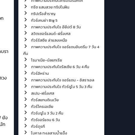
ภาพความประทับใจทริปโมรอคโค
กรีซ แสนสวย ทริปในฝัน
ทริปเรือสำราญ
อก
ทัวร์เคนย่า Big 5
ภาพความประทับใจ อียีปต์ 8 วัน
สวิตเซอร์แลนด์-ฝรั่งเศส
ทัวร์รัสซีย ล่าแสงเหนือ
ภาพความประทับใจ จอร์แดนอินดรีม 7 วัน 4
าทบรา
คืน
โรมาเนีย-บัลแกเรีย
ภาพความประทับใจรัสเซีย 6 วัน 4 คืน
ทัวร์อิหร่าน
แสวง
ภาพความประทับใจ จอร์แดน - อิสราเอล
ภาพความประทับใจ ทัวร์ดูไบ 5 วัน 3 คืน
สเปน-ฝรั่งเศส
น
ทัวร์สแกนดิเนเวีย
ทัวร์โครเอเชีย
ทัวร์บรูไน 3 วัน 2 คืน
 ยัง
ทัวร์จอร์แดน 6 วัน
นัก
ทัวร์ตุรกี
ไบคาล ทะเลสาบน้ำแข็ง