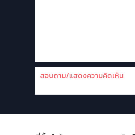
สอบถาม/แสดงความคิดเห็น