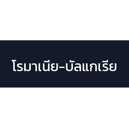
หน้าหลัก
โปรแกรมทัวร์
ตารา
โรมาเนีย-บัลแกเรีย