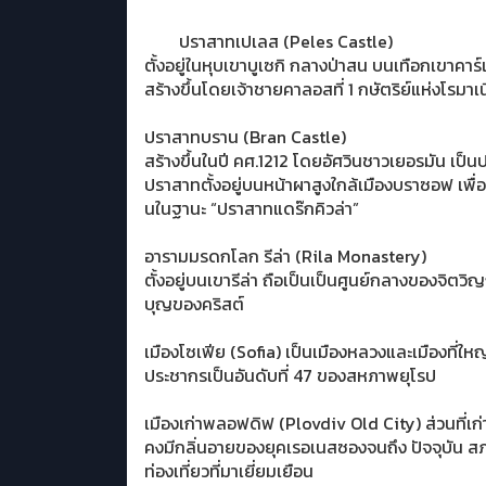
ปราสาทเปเลส (Peles Castle)
ตั้งอยู่ในหุบเขาบูเซกิ กลางป่าสน บนเทือกเขาคาร
สร้างขึ้นโดยเจ้าชายคาลอสที่ 1 กษัตริย์แห่งโรมาเน
ปราสาทบราน (Bran Castle)
สร้างขึ้นในปี คศ.1212 โดยอัศวินชาวเยอรมัน เป็น
ปราสาทตั้งอยู่บนหน้าผาสูงใกล้เมืองบราซอฟ เพื่
นในฐานะ “ปราสาทแดร๊กคิวล่า”
อารามมรดกโลก รีล่า (Rila Monastery)
ตั้งอยู่บนเขารีล่า ถือเป็นเป็นศูนย์กลางของจิ
บุญของคริสต์
เมืองโซเฟีย (Sofia) เป็นเมืองหลวงและเมืองที่ใหญ
ประชากรเป็นอันดับที่ 47 ของสหภาพยุโรป
เมืองเก่าพลอฟดิฟ (Plovdiv Old City) ส่วนที่เก
คงมีกลิ่นอายของยุคเรอเนสซองจนถึง ปัจจุบัน สภา
ท่องเที่ยวที่มาเยี่ยมเยือน