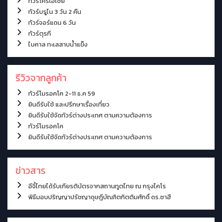
ทัวร์โครเอเชีย
ทัวร์บรูไน 3 วัน 2 คืน
ทัวร์จอร์แดน 6 วัน
ทัวร์ตุรกี
ไบคาล ทะเลสาบน้ำแข็ง
รีวิวจากลูกค้า
ทัวร์โมรอคโค 2-11 ธ.ค 59
ยินดีรับใช้ และปรึกษาเรื่องเที่ยว
ยินดีรับใช้จัดทัวร์ต่างประเทศ ตามความต้องการ
ทัวร์โมรอคโค
ยินดีรับใช้จัดทัวร์ต่างประเทศ ตามความต้องการ
ข่าวสาร
อีจี้ไทยได้รับเกียรติบัตรจากสถานทูตไทย ณ กรุงไคโร
พิธีมอบปริญญาปรัชญาดุษฎีบัณฑิตกิตติมศักดิ์ ดร.ซาฮี