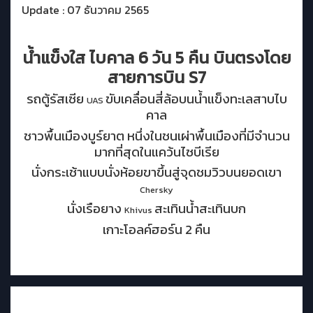
Update : 07 ธันวาคม 2565
น้ำแข็งใส ไบคาล 6 วัน 5 คืน บินตรงโดย
สายการบิน
S7
รถตู้รัสเซีย
ขับเคลื่อนสี่ล้อบนน้ำแข็งทะเลสาบไบ
UAS
คาล
ชาวพื้นเมืองบูร์ยาต หนึ่งในชนเผ่าพื้นเมืองที่มีจำนวน
มากที่สุดในแคว้นไซบีเรีย
นั่งกระเช้าแบบนั่งห้อยขาขึ้นสู่จุดชมวิวบนยอดเขา
Chersky
นั่งเรือยาง
สะเทินน้ำสะเทินบก
Khivus
เกาะโอลค์ฮอร์น 2 คืน