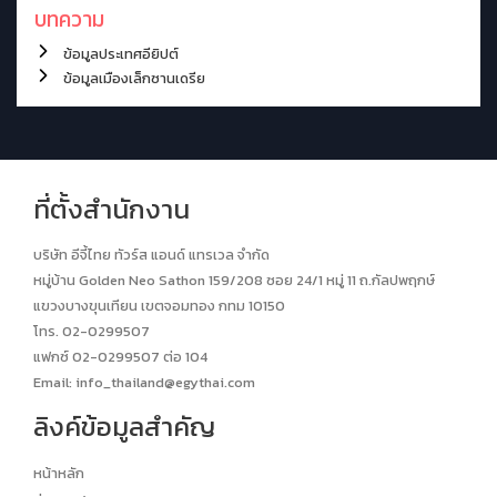
บทความ
ข้อมูลประเทศอียิปต์
ข้อมูลเมืองเล็กซานเดรีย
ที่ตั้งสำนักงาน
บริษัท อีจี้ไทย ทัวร์ส แอนด์ แทรเวล จำกัด
หมู่บ้าน Golden Neo Sathon 159/208 ซอย 24/1 หมู่ 11 ถ.กัลปพฤกษ์
แขวงบางขุนเทียน เขตจอมทอง กทม 10150
โทร. 02-0299507
แฟกซ์ 02-0299507 ต่อ 104
Email:
info_thailand@egythai.com
ลิงค์ข้อมูลสำคัญ
หน้าหลัก