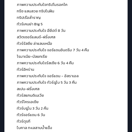
ภาพความประทับใจทริปโมรอคโค
กรีซ แสนสวย ทริปในฝัน
ทริปเรือสำราญ
ทัวร์เคนย่า Big 5
ภาพความประทับใจ อียีปต์ 8 วัน
สวิตเซอร์แลนด์-ฝรั่งเศส
ทัวร์รัสซีย ล่าแสงเหนือ
ภาพความประทับใจ จอร์แดนอินดรีม 7 วัน 4 คืน
โรมาเนีย-บัลแกเรีย
ภาพความประทับใจรัสเซีย 6 วัน 4 คืน
ทัวร์อิหร่าน
ภาพความประทับใจ จอร์แดน - อิสราเอล
ภาพความประทับใจ ทัวร์ดูไบ 5 วัน 3 คืน
สเปน-ฝรั่งเศส
ทัวร์สแกนดิเนเวีย
ทัวร์โครเอเชีย
ทัวร์บรูไน 3 วัน 2 คืน
ทัวร์จอร์แดน 6 วัน
ทัวร์ตุรกี
ไบคาล ทะเลสาบน้ำแข็ง