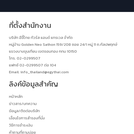
ที่ตั้งสำนักงาน
บริษัท อีจี้ไทย ทัวร์ส แอนด์ แทรเวล จำกัด
หมู่บ้าน Golden Neo Sathon 159/208 ซอย 24/1 หมู่ 11 ถ.กัลปพฤกษ์
แขวงบางขุนเทียน เขตจอมทอง กทม 10150
โทร. 02-0299507
แฟกซ์ 02-0299507 ต่อ 104
Email:
info_thailand@egythai.com
ลิงค์ข้อมูลสำคัญ
หน้าหลัก
ข่าวสาร/บทความ
ข้อมูล/ติดต่อบริษัท
เงื่อนไขการสำรองที่นั่ง
วิธีการชำระเงิน
คำถามที่ถามบ่อย