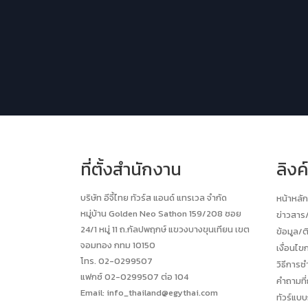
ที่ตั้งสำนักงาน
ลิงค
บริษัท อีจี้ไทย ทัวร์ส แอนด์ แทรเวล จำกัด
หน้าหลัก
หมู่บ้าน Golden Neo Sathon 159/208 ซอย
ข่าวสา
24/1 หมู่ 11 ถ.กัลปพฤกษ์ แขวงบางขุนเทียน เขต
ข้อมูล/ต
จอมทอง กทม 10150
เงื่อนไข
โทร. 02-0299507
วิธีการช
แฟกซ์ 02-0299507 ต่อ 104
คำถามที
Email:
info_thailand@egythai.com
ทัวร์แบบ