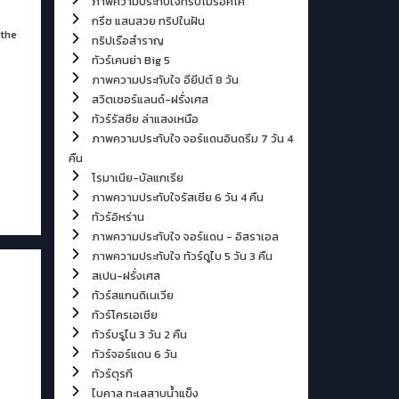
ภาพความประทับใจทริปโมรอคโค
กรีซ แสนสวย ทริปในฝัน
 the
ทริปเรือสำราญ
ทัวร์เคนย่า Big 5
ภาพความประทับใจ อียีปต์ 8 วัน
สวิตเซอร์แลนด์-ฝรั่งเศส
ทัวร์รัสซีย ล่าแสงเหนือ
ภาพความประทับใจ จอร์แดนอินดรีม 7 วัน 4
คืน
โรมาเนีย-บัลแกเรีย
ภาพความประทับใจรัสเซีย 6 วัน 4 คืน
ทัวร์อิหร่าน
ภาพความประทับใจ จอร์แดน - อิสราเอล
ภาพความประทับใจ ทัวร์ดูไบ 5 วัน 3 คืน
สเปน-ฝรั่งเศส
ทัวร์สแกนดิเนเวีย
ทัวร์โครเอเชีย
ทัวร์บรูไน 3 วัน 2 คืน
ทัวร์จอร์แดน 6 วัน
ทัวร์ตุรกี
ไบคาล ทะเลสาบน้ำแข็ง