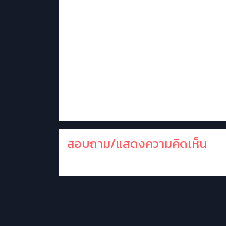
สอบถาม/แสดงความคิดเห็น