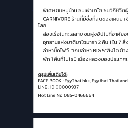
พิเศษ
ชมหมู่บ้าน ชนเผ่ามาไซ ชมวิถีชิวีต
·
CARNIVORE
ร้านที่มีชื่อที่สุดของเคนย่
·
โลก
ล่องเรือในทะเลสาบ ชมฝูงฮิปโปที่อาศัยอ
·
อุทยานแห่งชาติมาไซมาร่า 2 คืน 1 ใน 7 
·
ล่าหาบิ๊กไฟว์
“เกมล่าหา
BIG
5
”
สิงโต ช้า
·
พัก 1 คืนที่ไนโรบี เมืองหลวงของประเทศเ
·
ดูรูปเพิ่มเดิมได้:
FACE BOOK : EgyThai bkk, Egythai Thailand
LINE : ID 00000937
Hot Line No 085-0466664