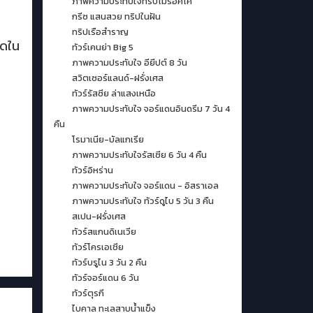
ภาพความประทับใจทริปโมรอคโค
กรีซ แสนสวย ทริปในฝัน
ทริปเรือสำราญ
ุดใน
ทัวร์เคนย่า Big 5
ภาพความประทับใจ อียีปต์ 8 วัน
สวิตเซอร์แลนด์-ฝรั่งเศส
ทัวร์รัสซีย ล่าแสงเหนือ
ภาพความประทับใจ จอร์แดนอินดรีม 7 วัน 4
คืน
โรมาเนีย-บัลแกเรีย
ภาพความประทับใจรัสเซีย 6 วัน 4 คืน
ทัวร์อิหร่าน
ภาพความประทับใจ จอร์แดน - อิสราเอล
ภาพความประทับใจ ทัวร์ดูไบ 5 วัน 3 คืน
สเปน-ฝรั่งเศส
ทัวร์สแกนดิเนเวีย
ทัวร์โครเอเชีย
ทัวร์บรูไน 3 วัน 2 คืน
ทัวร์จอร์แดน 6 วัน
ทัวร์ตุรกี
ไบคาล ทะเลสาบน้ำแข็ง