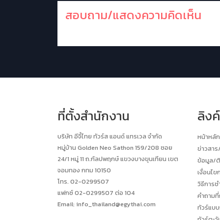
สอบถาม/แสดงความคิดเห็น
ที่ตั้งสำนักงาน
ลิงค
บริษัท อีจี้ไทย ทัวร์ส แอนด์ แทรเวล จำกัด
หน้าหลัก
หมู่บ้าน Golden Neo Sathon 159/208 ซอย
ข่าวสา
24/1 หมู่ 11 ถ.กัลปพฤกษ์ แขวงบางขุนเทียน เขต
ข้อมูล/ต
จอมทอง กทม 10150
เงื่อนไข
โทร. 02-0299507
วิธีการช
แฟกซ์ 02-0299507 ต่อ 104
คำถามที
Email:
info_thailand@egythai.com
ทัวร์แบบ
ทัวร์ตะ