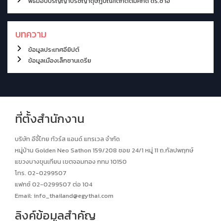
พิธีมอบปริญญาปรัชญาดุษฎีบัณฑิตกิตติมศักดิ์ ดร.ซาฮี
บทความ
ข้อมูลประเทศอียิปต์
ข้อมูลเมืองเล็กซานเดรีย
ที่ตั้งสำนักงาน
บริษัท อีจี้ไทย ทัวร์ส แอนด์ แทรเวล จำกัด
หมู่บ้าน Golden Neo Sathon 159/208 ซอย 24/1 หมู่ 11 ถ.กัลปพฤกษ์
แขวงบางขุนเทียน เขตจอมทอง กทม 10150
โทร. 02-0299507
แฟกซ์ 02-0299507 ต่อ 104
Email:
info_thailand@egythai.com
ลิงค์ข้อมูลสำคัญ