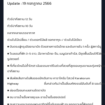
Update : 19 กรกฏาคม 2566
ทัวร์ปากีสถาน 12 วัน
ทัวร์ปากีสถาน 10 วัน
หลากหลายบรรยากาศ
ช่วงใบไม้เปลี่ยน /
ช่วงดอกไม้ผลิ ดอกซากุระ / ช่วงใบไม้เขียว
■
บินตรงสู่กรุงอิสลามาบัด ด้วยสายการบินไทย และบินภายใน 1 ครั้ง สู่สการ์ดู
■
โรงแรมที่พัก 3-5 ดาว, มีอาหารไทย-จีน, เมนูปลาเท้าร์ส, มีชุดพื้นเมืองให้ใส่ถ่า
รูปสวยเก๋
■
ที่เที่ยวใหม่ไม่ซ้ำใคร
!!
เน้นธรรมชาติในช่วงที่สวยที่สุดของหุบเขาและทุ่งหญ้าข
ปากีสถาน
■
สัมผัสเส้นทางในฝันของนักเดินทาง คาราโครัม ไฮเวย์
Karakorum
Highway
ซึ่งกล่าวกันว่าเป็นสิ่งมหัศจรรย์อันดับที่ 8 ของโลก
■
ล่องเรือชมทะเลสาบอัตตาบัต
■
ชม ธารน้ำแข็งพาสสุ และ ธารน้ำแข็งฮอปเปอร์
■
ชมความงดงามของพระอาทิตย์ขึ้นจับขอบฟ้า ณ ยอดเขาเลดี้ฟิงเกอร์