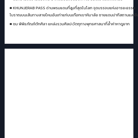
■
KHUNJERAB PASS
ด่านพรมแดนที่สูงที่สุดในโลก จุดบรรจบแห่งอารยะธรรม
โบราณบนเส้นทางสายไหมอันเก่าแก่บนเทือกเขาหิมาลัย ชายแดนปากีสถานและจี
■
ชม พิพิธภัณฑ์ตักศิลา แหล่งรวมศิลปะวัตถุทางพุทธศาสนาที่ล้ำค่าหาดูยาก